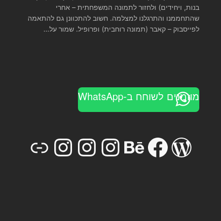
בנות, ויחידים) ולחזור לתמונה המשפחתית – אחרי
שהתחממנו והתרגלנו למצלמה. חשוב להתכוונן גם להתאמה
לפייסבוק – קאבר (תמונה רוחבית) ופרופיל. שמור על…
מוזמנים לשוחח ב-WhatsApp
stagram
Instagram
Link
Instagram
Behance
Facebook
WordPress