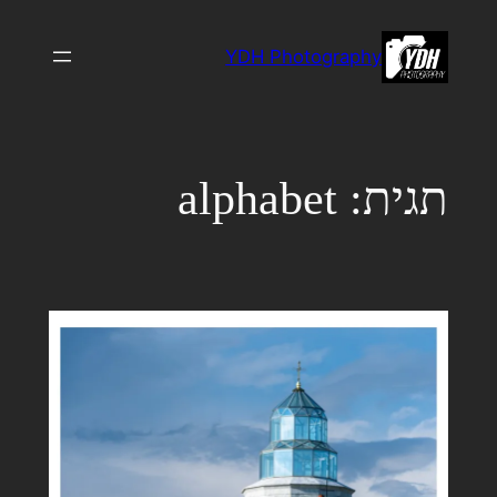
לדלג
לתוכן
YDH Photography
תגית:
alphabet