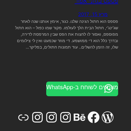
פספס בגווני אפור
מרץ 15, 2017
פספס הוא חתול הגינה שלנו. כגור, אימץ אותנו שנה לאחר
שג'ינג'י, חתול הבית הלך לעולמו. מקור שמו כפול – הוא חתול
מפוספס, ואסור לו לחצות את הפס שבין המרפסת לדירה,
ובדרך כלל הוא די ממושמע. די מוזר שכמעט ואין לי צילומים
שלו, זה הזמן להשלים.. עוד תמונות חתולים, בפליקר…
מוזמנים לשוחח ב-WhatsApp
stagram
Instagram
Link
Instagram
Behance
Facebook
WordPress