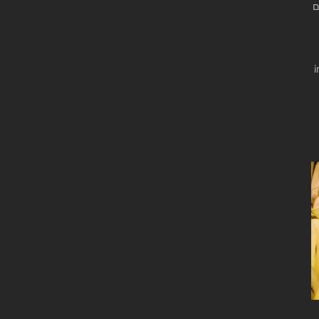
A שבא עם
i