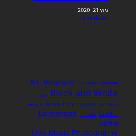
מאי 21, 2020
תאריך
בהקשר ל-
Live Music
Art Photography
Architecture
Amsterdam
Black and White
Cows
Figurine
Flora
Flowers
Georgia
Exhibition
Landscape
Graffiti
Jerusalem
Lighting
Live Music Photography