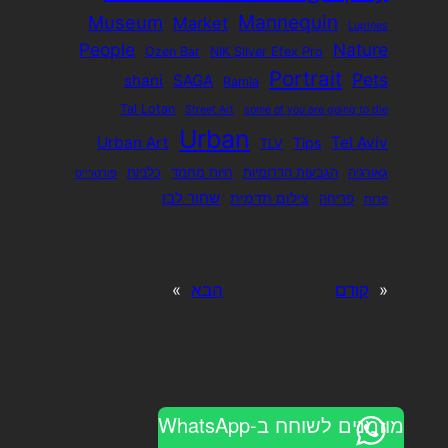
Mannequin
Museum
Market
Lupines
People
Nature
Ozen Bar
NIK SIlver Efex Pro
Portrait
Pets
shani
SAGA
Ramla
Tal Lotan
Street Art
some of you are going to die
Urban
Urban Art
Tel Aviv
Tips
TLV
גאורגיה
הגבעות הדרומיות
חיות מחמד
כלניות
פורטרייט
שחור לבן
צילום תדמית
פריחה
פרות
«
קודם
הבא
»
מוזמנים לשוחח ב-WhatsApp