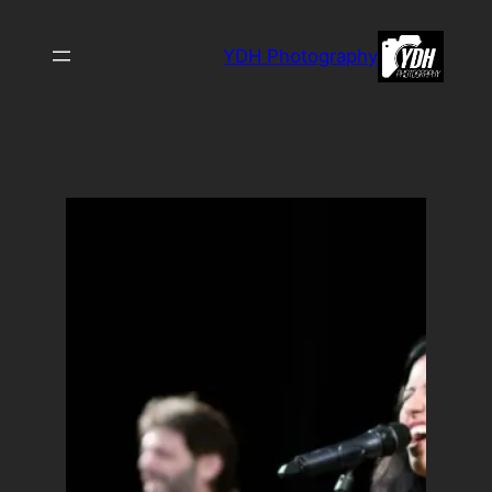
לדלג
לתוכן
YDH Photography