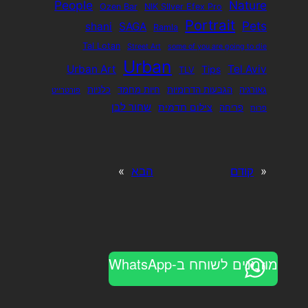
People
Nature
Ozen Bar
NIK SIlver Efex Pro
Portrait
Pets
shani
SAGA
Ramla
Tal Lotan
Street Art
some of you are going to die
Urban
Urban Art
Tel Aviv
Tips
TLV
גאורגיה
הגבעות הדרומיות
חיות מחמד
כלניות
פורטרייט
שחור לבן
צילום תדמית
פריחה
פרות
«
קודם
הבא
»
מוזמנים לשוחח ב-WhatsApp