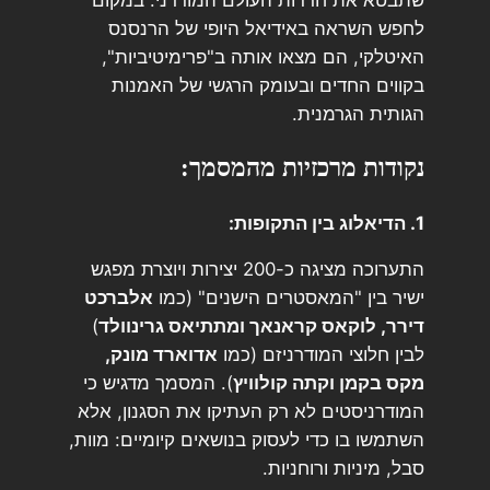
שתבטא את חרדות העולם המודרני. במקום
לחפש השראה באידיאל היופי של הרנסנס
האיטלקי, הם מצאו אותה ב"פרימיטיביות",
בקווים החדים ובעומק הרגשי של האמנות
הגותית הגרמנית.
נקודות מרכזיות מהמסמך:
1. הדיאלוג בין התקופות:
התערוכה מציגה כ-200 יצירות ויוצרת מפגש
ישיר בין "המאסטרים הישנים" (כמו
אלברכט
דירר, לוקאס קראנאך ומתתיאס גרינוולד
)
לבין חלוצי המודרניזם (כמו
אדוארד מונק,
מקס בקמן וקתה קולוויץ
). המסמך מדגיש כי
המודרניסטים לא רק העתיקו את הסגנון, אלא
השתמשו בו כדי לעסוק בנושאים קיומיים: מוות,
סבל, מיניות ורוחניות.