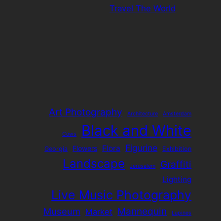
בהקשר ל-
Travel The World
Art Photography
Architecture
Amsterdam
Black and White
Cows
Figurine
Flora
Flowers
Georgia
Exhibition
Landscape
Graffiti
Jerusalem
Lighting
Live Music Photography
Mannequin
Museum
Market
Lupines