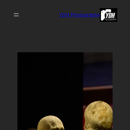
לדלג
לתוכן
YDH Photography