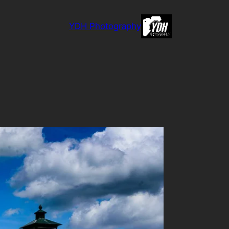
לדלג
לתוכן
YDH Photography