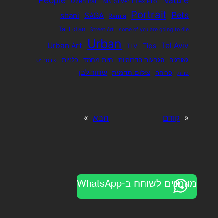
People
Nature
Ozen Bar
NIK SIlver Efex Pro
Portrait
Pets
shani
SAGA
Ramla
Tal Lotan
Street Art
some of you are going to die
Urban
Urban Art
Tel Aviv
Tips
TLV
גאורגיה
הגבעות הדרומיות
חיות מחמד
כלניות
פורטרייט
שחור לבן
צילום תדמית
פריחה
פרות
«
קודם
הבא
»
מוזמנים לשוחח ב-WhatsApp