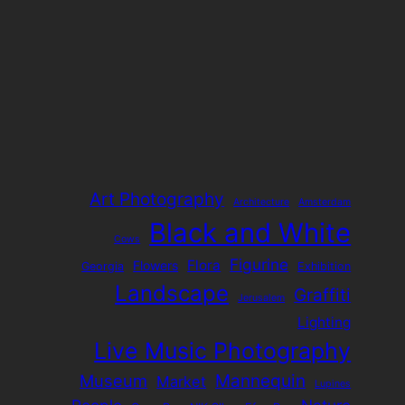
Art Photography
Architecture
Amsterdam
Black and White
Cows
Figurine
Flora
Flowers
Georgia
Exhibition
Landscape
Graffiti
Jerusalem
Lighting
Live Music Photography
Mannequin
Museum
Market
Lupines