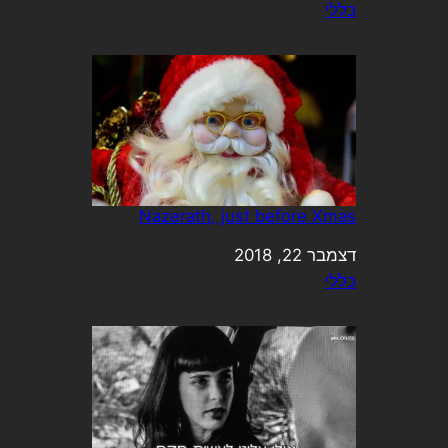
כללי
בהקשר ל-
Nazerath, just before Xmas
תאריך
דצמבר 22, 2018
כללי
בהקשר ל-