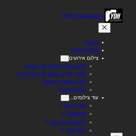
לדלג
לתוכן
YDH Photography
BLOG
צילום תדמית
צילום אירועים
צילום עליה לתורה לבר מצווה
מוהל, סנדק, וצלם לברית המילה
חינה ומסיבת אירוסין
חתונת בוטיק
עוד צילומים…
Link Tree
פורטפוליו
צילום רפרודוקציה
דיוקן אישי