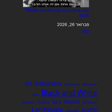
Maybe we should only have sex
once
תאריך
פברואר 26, 2026
כללי
בהקשר ל-
Art Photography
Architecture
Amsterdam
Black and White
Cows
Figurine
Flora
Flowers
Georgia
Exhibition
Landscape
Graffiti
Jerusalem