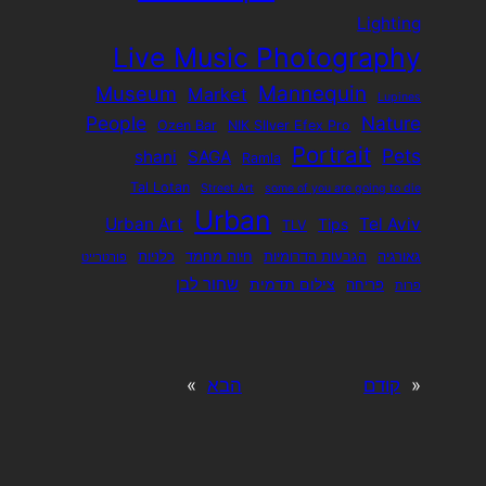
Lighting
Live Music Photography
Mannequin
Museum
Market
Lupines
People
Nature
Ozen Bar
NIK SIlver Efex Pro
Portrait
Pets
shani
SAGA
Ramla
Tal Lotan
Street Art
some of you are going to die
Urban
Urban Art
Tel Aviv
Tips
TLV
גאורגיה
הגבעות הדרומיות
חיות מחמד
כלניות
פורטרייט
שחור לבן
צילום תדמית
פריחה
פרות
«
קודם
הבא
»