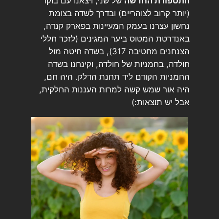
ה
תספורת החדשה
של שני, ויצאנו עם בוקר
(יותר קרוב לצוהריים) ובדרך לשדה בצומת
נחשון עצרנו בעמק המעיינות בפארק קנדה,
באנדרטת המטוס ביער המגינים (לזכר חללי
הצנחנים מחטיבה 317), בשדה חיטה מול
חולדה, בחמניות של חולדה, וקינחנו בשדה
החמניות הקודם ליד תחנת הדלק. היה חם,
היה אור שמש קשה למרות העננות החלקית,
אבל יש תוצאות:)