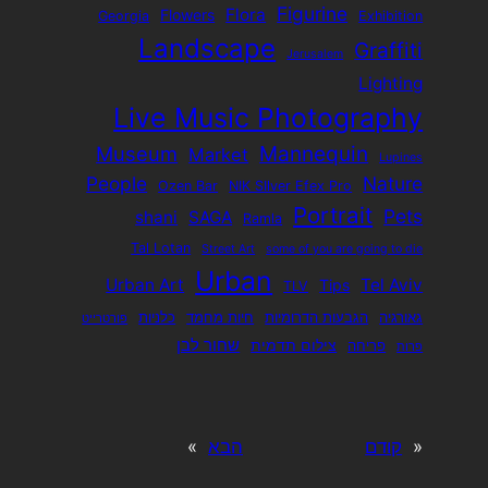
Figurine
Flora
Flowers
Georgia
Exhibition
Landscape
Graffiti
Jerusalem
Lighting
Live Music Photography
Mannequin
Museum
Market
Lupines
People
Nature
Ozen Bar
NIK SIlver Efex Pro
Portrait
Pets
shani
SAGA
Ramla
Tal Lotan
Street Art
some of you are going to die
Urban
Urban Art
Tel Aviv
Tips
TLV
גאורגיה
הגבעות הדרומיות
חיות מחמד
כלניות
פורטרייט
שחור לבן
צילום תדמית
פריחה
פרות
«
קודם
הבא
»