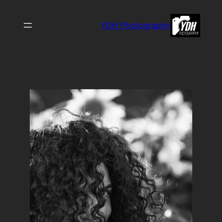
לדלג
לתוכן
YDH Photography