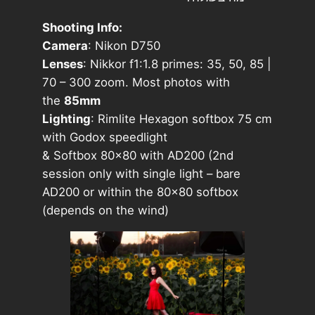
Shooting Info:
Camera
: Nikon D750
Lenses
: Nikkor f1:1.8 primes: 35, 50, 85 |
70 – 300 zoom. Most photos with
the
85mm
Lighting
: Rimlite Hexagon softbox 75 cm
with Godox speedlight
& Softbox 80×80 with AD200 (2nd
session only with single light – bare
AD200 or within the 80×80 softbox
(depends on the wind)