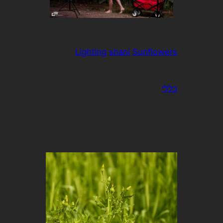
Lighting
shani
Sunflowers
כללי