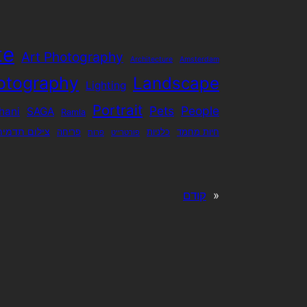
te
Art Photography
Architecture
Amsterdam
otography
Landscape
Lighting
Portrait
Pets
People
hani
SAGA
Ramla
צילום תדמית
חיות מחמד
כלניות
פריחה
פורטרייט
פרות
«
קודם