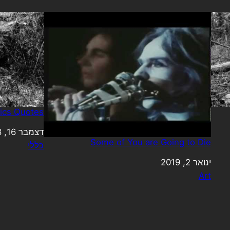
rics Quotes
תאריך
דצמבר 16, 2018
Some of You are Going to Die
כללי
בהקשר ל-
ינואר 2, 2019
תאריך
Art
בהקשר ל-