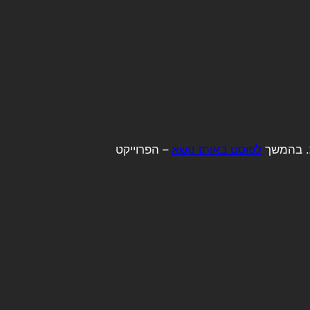
ת. בהמשך
לפוסט באותו נושא
– הפרוייקט