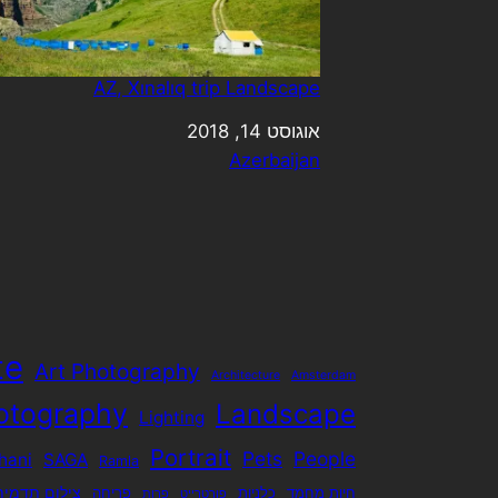
AZ, Xınalıq trip Landscape
תאריך
אוגוסט 14, 2018
בהקשר ל-
Azerbaijan
te
Art Photography
Architecture
Amsterdam
otography
Landscape
Lighting
Portrait
Pets
People
hani
SAGA
Ramla
צילום תדמית
חיות מחמד
כלניות
פריחה
פורטרייט
פרות