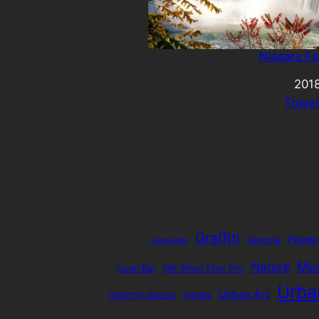
Niagara Fa
Trave
Graffiti
Flower
Georgia
Jerusalem
Mu
Nature
Ozen Bar
NIK SIlver Efex Pro
Urba
Urban Art
גאורגיה
הגבעות הדרומיות