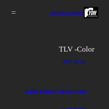
לדלג
לתוכן
YDH Photography
TLV -Color
אוג 25, 2018
Graffiti
Street Art
Tel Aviv
Urban
Photography