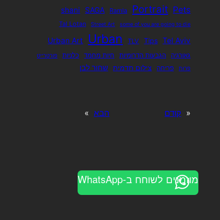
Portrait
Pets
shani
SAGA
Ramla
Tal Lotan
Street Art
some of you are going to die
Urban
Urban Art
Tel Aviv
Tips
TLV
כלניות
חיות מחמד
הגבעות הדרומיות
גאורגיה
פורטרייט
שחור לבן
צילום תדמית
פריחה
פרות
»
הבא
קודם
«
מוזמנים לשוחח ב-WhatsApp