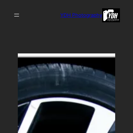
לדלג
לתוכן
YDH Photography