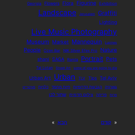
Figurine
Flora
Flowers
Georgia
Exhibition
Landscape
Graffiti
Jerusalem
Lighting
Live Music Photography
Mannequin
Museum
Market
Lupines
People
Nature
Ozen Bar
NIK SIlver Efex Pro
Portrait
Pets
shani
SAGA
Ramla
Tal Lotan
Street Art
some of you are going to die
Urban
Urban Art
Tel Aviv
Tips
TLV
גאורגיה
הגבעות הדרומיות
חיות מחמד
כלניות
פורטרייט
שחור לבן
צילום תדמית
פריחה
פרות
«
קודם
הבא
»