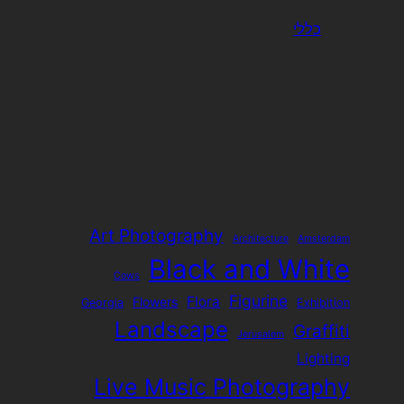
כללי
Art Photography
Architecture
Amsterdam
Black and White
Cows
Figurine
Flora
Flowers
Georgia
Exhibition
Landscape
Graffiti
Jerusalem
Lighting
Live Music Photography