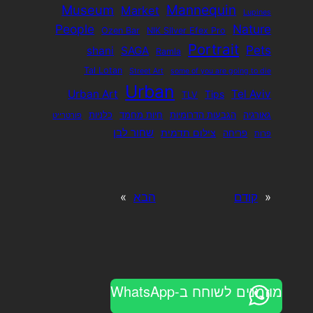
Mannequin
Museum
Market
Lupines
People
Nature
Ozen Bar
NIK SIlver Efex Pro
Portrait
Pets
shani
SAGA
Ramla
Tal Lotan
Street Art
some of you are going to die
Urban
Urban Art
Tel Aviv
Tips
TLV
גאורגיה
הגבעות הדרומיות
חיות מחמד
כלניות
פורטרייט
שחור לבן
צילום תדמית
פריחה
פרות
«
קודם
הבא
»
מוזמנים לשוחח ב-WhatsApp