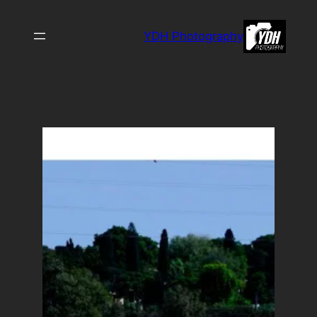
לדלג
לתוכן
YDH Photography